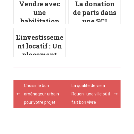
Vendre avec
La donation
c'est ?
une
de parts dans
habilitation
une SCI
familiale :
familiale :
L'investisseme
comment faire
quels
nt locatif : Un
?
avantages ?
placement
stratégique
Post
Choisir le bon
La qualité de vie à
navigation
aménageur urbain
Rouen : une ville où il
pour votre projet
fait bon vivre