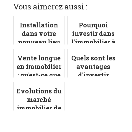
Vous aimerez aussi :
Installation
Pourquoi
dans votre
investir dans
nouveau lieu
l'immobilier à
de vie :
Saint-Valéry-
Vente longue
Quels sont les
comment
en-Caux ?
en immobilier
avantages
changer
: qu'est-ce que
d'investir
d'opérateur
c'est ?
dans
Internet ?
Evolutions du
l'immobilier
marché
neuf ?
immobilier de
Troyes