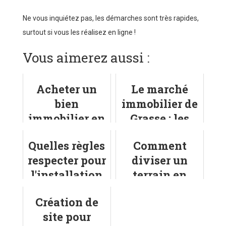
Ne vous inquiétez pas, les démarches sont très rapides,
surtout si vous les réalisez en ligne !
Vous aimerez aussi :
Acheter un
Le marché
bien
immobilier de
immobilier en
Grasse : les
viager à
tendances
Quelles règles
Comment
Carcassonne
respecter pour
diviser un
l'installation
terrain en
d'une piscine
plusieurs lots
Création de
semi-enterrée
?
site pour