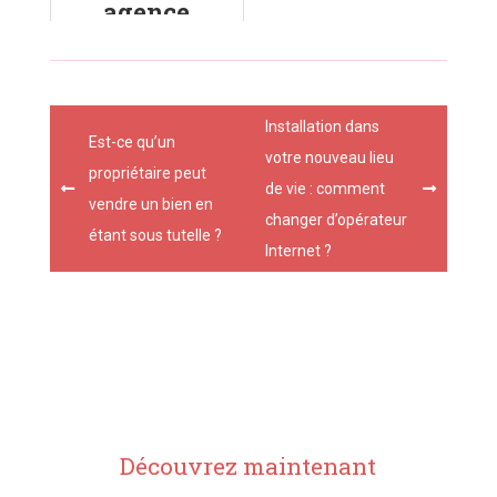
agence
immobilière :
quels
avantages ?
Post
Installation dans
navigation
Est-ce qu’un
votre nouveau lieu
propriétaire peut
de vie : comment
vendre un bien en
changer d’opérateur
étant sous tutelle ?
Internet ?
Découvrez maintenant