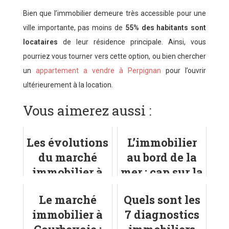
Bien que l’immobilier demeure très accessible pour une
ville importante, pas moins de
55% des habitants sont
locataires
de leur résidence principale. Ainsi, vous
pourriez vous tourner vers cette option, ou bien chercher
un
appartement a vendre à Perpignan
pour l’ouvrir
ultérieurement à la location.
Vous aimerez aussi :
Les évolutions
L’immobilier
du marché
au bord de la
immobilier à
mer : cap sur la
Sully-sur-
Côte
Le marché
Quels sont les
Loire
d’Émeraude
immobilier à
7 diagnostics