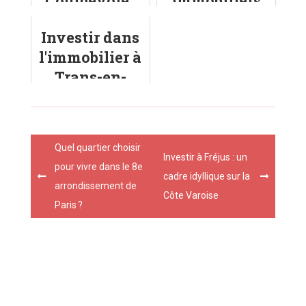
Courbevoie :
immobiliers
quelles sont
obligatoires
Investir dans
les tendances
pour la
l'immobilier à
?
location ?
Trans-en-
Provence :
prix, quartiers
et
Post
Quel quartier choisir
environnemen
navigation
Investir à Fréjus : un
pour vivre dans le 8e
t
cadre idyllique sur la
arrondissement de
Côte Varoise
Paris ?