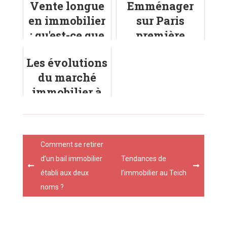
Vente longue
Emménager
guide pratique
en immobilier
sur Paris
: qu'est-ce que
première
c'est ?
couronne
Les évolutions
du marché
immobilier à
Sully-sur-
Loire
Post
Comment se retirer
navigation
d’un bail immobilier
Tendances de
établi aux deux
l’immobilier au Teich
noms ?