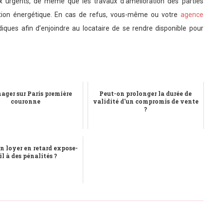
ux urgents, de même que les travaux d’amélioration des parties
on énergétique. En cas de refus, vous-même ou votre
agence
iques afin d’enjoindre au locataire de se rendre disponible pour
ger sur Paris première
Peut-on prolonger la durée de
couronne
validité d'un compromis de vente
?
n loyer en retard expose-
il à des pénalités ?