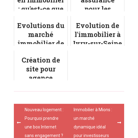
: qu'est-ce que
pour les
c'est ?
meubles d'une
Evolutions du
Evolution de
location
marché
l'immobilier à
meublée
immobilier de
Ivry-sur-Seine
Troyes
Création de
site pour
agence
immobilière :
quels
avantages ?
Post
Nouveau logement :
Immobilier à Mions :
navigation
Pourquoi prendre
un marché
une box Internet
dynamique idéal
sans engagement ?
pour investisseurs