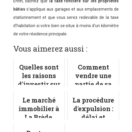
Enfin, sachez que
la taxe foncière sur les propriétés
bâties
s’applique aux garages et aux emplacements de
stationnement et que vous serez redevable de la taxe
d’habitation si votre bien se situe à moins d’un kilomètre
de votre résidence principale.
Vous aimerez aussi :
Quelles sont
Comment
les raisons
vendre une
d'investir sur
partie de sa
le marché
maison ?
Le marché
La procédure
immobilier à
immobilier à
d'expulsion :
Asnières-sur-
La Brède,
délai et
Seine ?
petite ville
démarches à