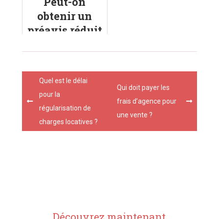
Peut-on
bucolique
suivre
obtenir un
préavis réduit
à la fin d'un
CDD ?
Post
Quel est le délai
navigation
Qui doit payer les
pour la
frais d’agence pour
régularisation de
une vente ?
charges locatives ?
Découvrez maintenant